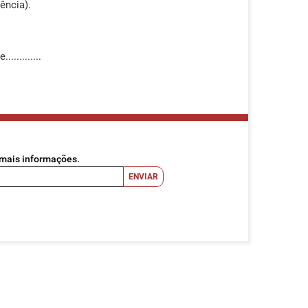
ência).
..........
 mais informações.
ENVIAR