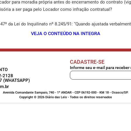
ador para moradia própria antes do encerramento do contrato (vig
isória a ser paga pelo Locador como infração contratual?
º da Lei do Inquilinato nº 8.245/91: “Quando ajustada verbalmente...
VEJA O CONTEÚDO NA INTEGRA
CADASTRE-SE
Informe seu e-mail para receber
NTO
72-2128
37 (WHATSAPP)
om.br
Avenida Comandante Sampaio, 740 - 1º ANDAR - CEP 06192-000 - KM 18 - Osasco/SP.
Copyright © 2026 Diário das Leis - Todos os direitos reservados